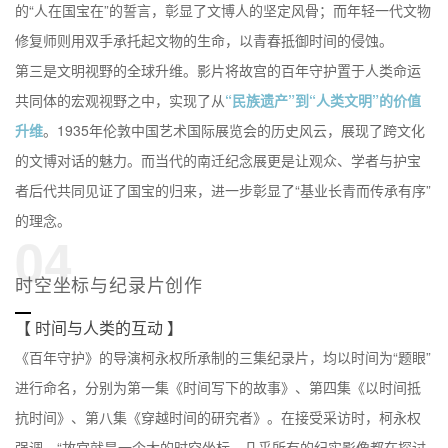
的“人在国宝在”的誓言，彰显了文博人的坚定风骨；而年轻一代文物
修复师则用双手承托起文物的生命，以青春抵御时间的侵蚀。
第三是文明视野的全球升维。影片将故宫的百年守护置于人类命运
共同体的宏观视野之中，实现了从
“民族遗产”到“人类文明”的价值
升维
。1935年伦敦中国艺术国际展览会的历史风云，展现了跨文化
的文博对话的魅力。而当代的南迁纪念展更是让观众、学者与护宝
者后代共同见证了国宝的归来，进一步彰显了“基业长青而传承有序”
的理念。
04
时空坐标与纪录片创作
【 时间与人类的互动 】
《百年守护》的导演柯永权所承制的三集纪录片，均以时间为“题眼”
进行命名，分别为第一集《时间写下的故事》、第四集《以时间抵
抗时间》、第八集《穿越时间的研究者》。在接受采访时，柯永权
强调，“故宫就是一个大的时空坐标。几乎所有的纪实影像都在探讨