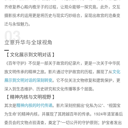
齐修复养心殿内檐牙子的过程，让观众能够一探究竟。此外，交互
摄影技术的运用更是将历史与现实巧妙结合，呈现出故宫的沧桑变
迁与永恒魅力。
03
立意升华与全球视角
【 文化展示到文明对话 】
《百年守护》不仅是一部关于故宫的纪录片，更是一次关于中华民
族文明传承的精神之旅。影片通过守护故宫的历程，展现了从
文化
展示到文明对话的深刻转变
。它不仅关注文物修复和建筑保护，更
深入到生态维护、历史研究和文化传播等多个层面。
【 精神内核与文明视野 】
其次是
精神内核的时代传递
。影片深刻挖掘出“化私为公”、“视国宝
为生命”的精神内核，并展现了其跨越百年的传承。1924年清室善后
委员会的文物点验清查，奠定了“一切公开的守护原则；护宝者发出