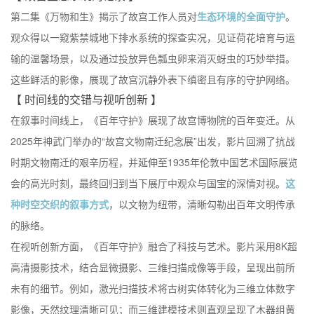
第二集《万物和生》揭示了故宫工作人员对
生态环境的全面守护
。
观众得以一窥紫禁城地下排水系统的探查实况，见证荷花培育与运
输的温馨场景，以及通过投放异色瓢虫卵来消灭蚜虫的巧妙举措。
这些鲜活的影像，展现了故宫沉静外表下缜密且有序的守护网络。
【 时间线的交错与视听创新 】
在叙事时间线上，《百年守护》展现了故宫博物院的百年变迁。从
2025年神武门举办的“故宫文物南迁纪念展”出发，影片回溯了抗战
时期文物南迁的艰辛历程，并延伸至1935年伦敦中国艺术国际展览
会的高光时刻，最终回归到当下展厅中观众与国宝的深情对视。
这
种时空交织的叙事方式
，以文物为纽带，清晰勾勒出百年文明传承
的脉络。
在视听创新方面，《百年守护》融合了科技与艺术。影片采用8K超
高清摄影技术，结合显微摄影、三维扫描成像等手段，呈现出前所
未有的细节。例如，激光扫描技术将古树实体转化为三维立体数字
影像，天然纹理清晰可见；而三维建模技术则直观呈现了木器组黄