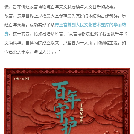
造，旨在讲述故宫博物院百年来文脉赓续与人文日新的故事。
故宫，这座世界上规模最大且保存最为完好的木结构古建筑群，历
经百年沧桑，成功实现了从
帝王宫苑到人民文化艺术宝库的华丽转
身
。这一转变，恰如易培基所言：“故宫博物院汇聚了我国数千年的
文物精华。自博物院成立以来，那些曾为一人所享的秘殿宝笈，如
今已公之于众，与世人共享。”