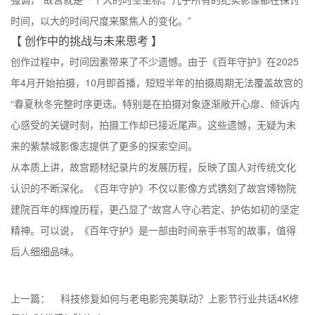
时间，以大的时间尺度来聚焦人的变化。”
【 创作中的挑战与未来思考 】
创作过程中，时间因素带来了不少遗憾。由于《百年守护》在2025
年4月开始拍摄，10月即首播，短短半年的拍摄周期无法覆盖故宫的
“春夏秋冬完整时序更迭。特别是在拍摄对象逐渐敞开心扉、倾诉内
心感受的关键时刻，拍摄工作却已接近尾声。这些遗憾，无疑为未
来的紫禁城影像志提供了更多的探索空间。
从本质上讲，故宫题材纪录片的发展历程，反映了国人对传统文化
认识的不断深化。《百年守护》不仅以影像方式镌刻了故宫博物院
建院百年的辉煌历程，更凸显了“故宫人守心若定、护佑如初的坚定
精神。可以说，《百年守护》是一部由时间亲手书写的故事，值得
后人细细品味。
上一篇：
科技修复如何与老电影完美联动？上影节行业共话4K修