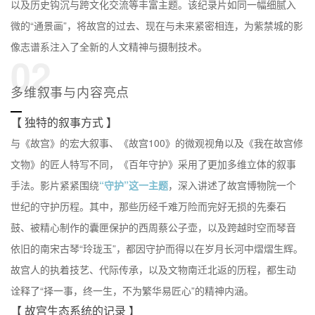
以及历史钩沉与跨文化交流等丰富主题。该纪录片如同一幅细腻入
微的“通景画”，将故宫的过去、现在与未来紧密相连，为紫禁城的影
像志谱系注入了全新的人文精神与摄制技术。
02
多维叙事与内容亮点
【 独特的叙事方式 】
与《故宫》的宏大叙事、《故宫100》的微观视角以及《我在故宫修
文物》的匠人特写不同，《百年守护》采用了更加多维立体的叙事
手法。影片紧紧围绕
“守护”这一主题
，深入讲述了故宫博物院一个
世纪的守护历程。其中，那些历经千难万险而完好无损的先秦石
鼓、被精心制作的囊匣保护的西周蔡公子壶，以及跨越时空而琴音
依旧的南宋古琴“玲珑玉”，都因守护而得以在岁月长河中熠熠生辉。
故宫人的执着技艺、代际传承，以及文物南迁北返的历程，都生动
诠释了“择一事，终一生，不为繁华易匠心”的精神内涵。
【 故宫生态系统的记录 】