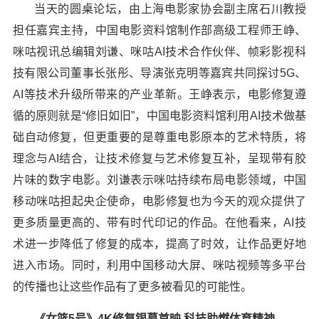
当天的圆桌论坛，由上海电影家协会副主席石川教授
担任嘉宾主持，中国电影资料馆制作部高级工程师王峥、
咪咕视讯总编辑刘谦、咪咕AI技术合作伙伴、帧彩影视科
技有限公司董事长张彤、导演张克明等嘉宾共同探讨5G、
AI等技术升级所带来的产业革新。王峥表示，电影修复遵
循的原则就是“修旧如旧”，中国电影资料馆利用AI技术做基
础自动修复，但更重要的是尊重电影原本的艺术特质，将
理念与AI结合，让技术修复与艺术修复互补，呈现带有胶
片味的数字电影。刘谦表示咪咕持续布局电影领域，中国
移动咪咕担起央企使命，电影修复也为今天的观众提供了
更多质量更高的、带有时代印记的作品。在他看来，AI技
术进一步降低了修复的成本，提高了时效，让作品更好地
进入市场。同时，利用中国移动大屏、咪咕视频等多平台
的传播也让这些作品有了更多被看见的可能性。
《女篮
5号》4K修复银幕
首映
科技助燃体育精神