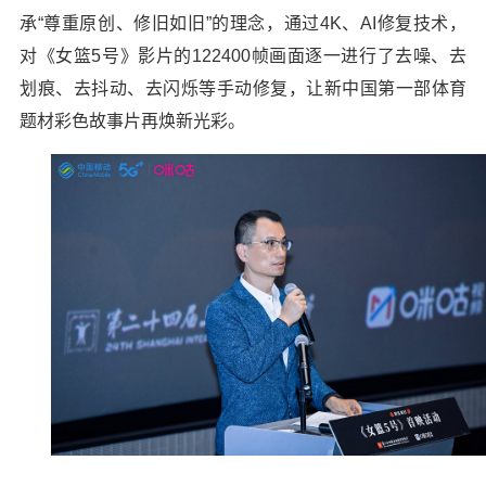
承“尊重原创、修旧如旧”的理念，通过4K、AI修复技术，
对《女篮5号》影片的122400帧画面逐一进行了去噪、去
划痕、去抖动、去闪烁等手动修复，让新中国第一部体育
题材彩色故事片再焕新光彩。