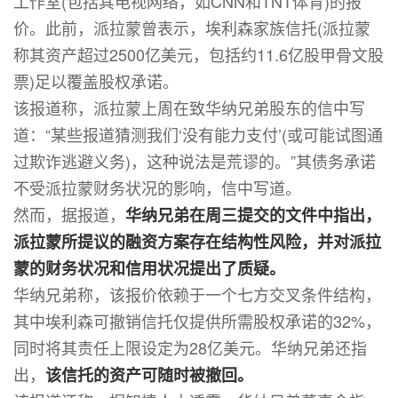
工作室(包括其电视网络，如CNN和TNT体育)的报
价。此前，派拉蒙曾表示，埃利森家族信托(派拉蒙
称其资产超过2500亿美元，包括约11.6亿股甲骨文股
票)足以覆盖股权承诺。
该报道称，派拉蒙上周在致华纳兄弟股东的信中写
道：“某些报道猜测我们‘没有能力支付’(或可能试图通
过欺诈逃避义务)，这种说法是荒谬的。”其债务承诺
不受派拉蒙财务状况的影响，信中写道。
然而，据报道，
华纳兄弟在周三提交的文件中指出，
派拉蒙所提议的融资方案存在结构性风险，并对派拉
蒙的财务状况和信用状况提出了质疑。
华纳兄弟称，该报价依赖于一个七方交叉条件结构，
其中埃利森可撤销信托仅提供所需股权承诺的32%，
同时将其责任上限设定为28亿美元。华纳兄弟还指
出，
该信托的资产可随时被撤回。