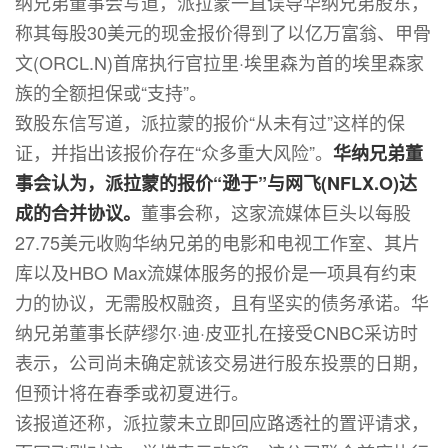
纳兄弟董事会写道，派拉蒙一直误导华纳兄弟股东，
称其每股30美元的现金报价得到了以亿万富翁、甲骨
文(ORCL.N)首席执行官拉里·埃里森为首的埃里森家
族的全额担保或“支持”。
致股东信写道，派拉蒙的报价“从未有过”这样的保
证，并指出该报价存在“众多重大风险”。
华纳兄弟董
事会认为，派拉蒙的报价“逊于”与网飞(NFLX.O)达
董事会称，这家流媒体巨头以每股
成的合并协议。
27.75美元收购华纳兄弟的电影和电视工作室、其片
库以及HBO Max流媒体服务的报价是一项具有约束
力的协议，无需股权融资，且有坚实的债务承诺。华
纳兄弟董事长萨缪尔·迪·皮亚扎在接受CNBC采访时
表示，公司尚未确定就该交易进行股东投票的日期，
但预计将在春季或初夏进行。
该报道还称，派拉蒙未立即回应路透社的置评请求，