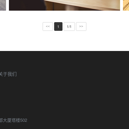
1
1/1
<<
>>
关于我们
大厦塔楼502